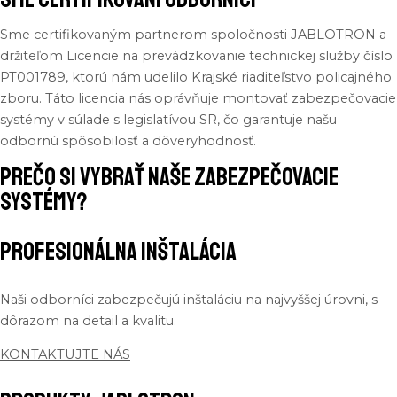
Sme
certifikovaným
partnerom
spoločnosti
JABLOTRON a
držiteľom
Licencie
na
prevádzkovanie
technickej
služby
číslo
PT001789,
ktorú
nám
udelilo
Krajské
riaditeľstvo
policajného
zboru
.
Táto
licencia
nás
oprávňuje
montovať
zabezpečovacie
systémy
v
súlade
s
legislatívou
SR,
čo
garantuje
našu
odbornú
spôsobilosť
a
dôveryhodnosť
.
Prečo si vybrať naše zabezpečovacie
systémy?
Profesionálna inštalácia
Naši
odborníci
zabezpečujú
inštaláciu
na
najvyššej
úrovni
, s
dôrazom
na
detail a
kvalitu
.
KONTAKTUJTE NÁS