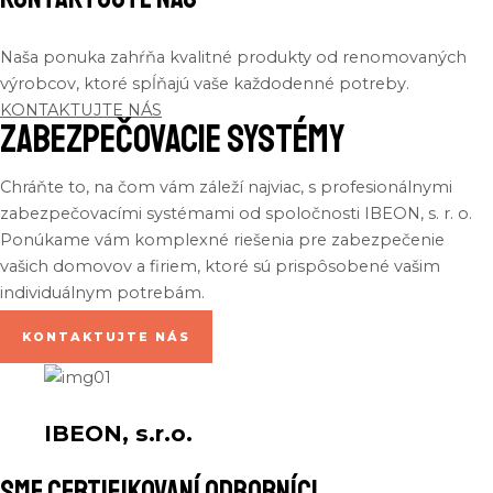
Naša ponuka zahŕňa kvalitné produkty od renomovaných
výrobcov, ktoré spĺňajú vaše každodenné potreby.
KONTAKTUJTE NÁS
Zabezpečovacie systémy
Chráňte
to,
na
čom
vám
záleží
najviac
, s
profesionálnymi
zabezpečovacími
systémami
od
spoločnosti
IBEON, s. r. o.
Ponúkame
vám
komplexné
riešenia
pre
zabezpečenie
vašich
domovov
a
firiem
,
ktoré
sú
prispôsobené
vašim
individuálnym
potrebám
.
KONTAKTUJTE NÁS
IBEON, s.r.o.
sme certifikovaní odborníci