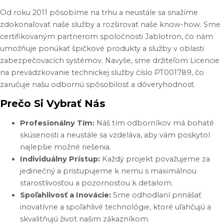
Od
roku
2011
pôsobíme
na
trhu
a
neustále
sa
snažíme
zdokonaľovať
naše
služby
a
rozširovať
naše
know-how
.
Sme
certifikovaným
partnerom
spoločnosti
Jablotron
,
čo
nám
umožňuje
ponúkať
špičkové
produkty
a
služby
v
oblasti
zabezpečovacích
systémov
.
Navyše
,
sme
držiteľom
Licencie
na
prevádzkovanie
technickej
služby
číslo
PT001789,
čo
zaručuje
našu
odbornú
spôsobilosť
a
dôveryhodnosť
.
Prečo Si Vybrať Nás
Profesionálny
Tím
:
Náš
tím
odborníkov
má
bohaté
skúsenosti
a
neustále
sa
vzdeláva
, aby
vám
poskytol
najlepšie
možné
riešenia
.
Individuálny
Prístup
:
Každý
projekt
považujeme
za
jedinečný
a
pristupujeme
k
nemu
s
maximálnou
starostlivosťou
a
pozornosťou
k
detailom
.
Spoľahlivosť
a
Inovácie
:
Sme
odhodlaní
prinášať
inovatívne
a
spoľahlivé
technológie
,
ktoré
uľahčujú
a
skvalitňujú
život
našim
zákazníkom
.