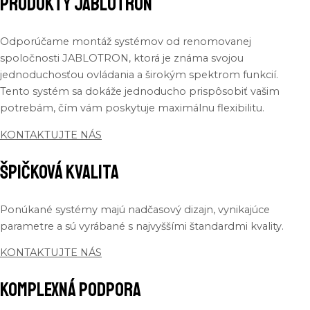
Produkty JABLOTRON
Odporúčame
montáž
systémov
od
renomovanej
spoločnosti
JABLOTRON,
ktorá
je
známa
svojou
jednoduchosťou
ovládania
a
širokým
spektrom
funkcií
.
Tento
systém
sa
dokáže
jednoducho
prispôsobiť
vašim
potrebám
,
čím
vám
poskytuje
maximálnu
flexibilitu
.
KONTAKTUJTE NÁS
Špičková kvalita
Ponúkané
systémy
majú
nadčasový
dizajn
,
vynikajúce
parametre
a
sú
vyrábané
s
najvyššími
štandardmi
kvality
.
KONTAKTUJTE NÁS
Komplexná podpora