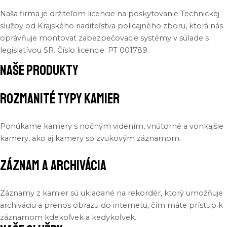
Naša
firma
je
držiteľom
licencie
na
poskytovanie
Technickej
služby
od
Krajského
riaditeľstva
policajného
zboru
,
ktorá
nás
oprávňuje
montovať
zabezpečovacie
systémy
v
súlade
s
legislatívou
SR.
Číslo
licencie
: PT 001789.
naše produkty
Rozmanité Typy Kamier
Ponúkame kamery s nočným videním, vnútorné a vonkajšie
kamery, ako aj kamery so zvukovým záznamom.
Záznam a Archivácia
Záznamy z kamier sú ukladané na rekordér, ktorý umožňuje
archiváciu a prenos obrazu do internetu, čím máte prístup k
záznamom kdekoľvek a kedykoľvek.