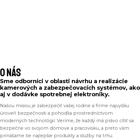
O nás
Sme odborníci v oblasti návrhu a realizácie
kamerových a zabezpečovacích systémov, ako
aj v dodávke spotrebnej elektroniky.
Našou
misiou
je
zabezpečiť
vašej
rodine
a
firme
najvyššiu
úroveň
bezpečnosti
a
pohodlia
prostredníctvom
moderných
technológií
.
Veríme
,
že
každý
má
právo
cítiť
sa
bezpečne
vo
svojom
domove
a
pracovisku
, a
preto
vám
prinášame
tie
najlepšie
produkty
a
služby
na
trhu
.