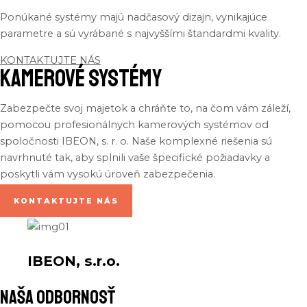
Ponúkané
systémy
majú
nadčasový
dizajn
,
vynikajúce
parametre
a
sú
vyrábané
s
najvyššími
štandardmi
kvality
.
KONTAKTUJTE NÁS
Kamerové systémy
Zabezpečte
svoj
majetok
a
chráňte
to,
na
čom
vám
záleží
,
pomocou
profesionálnych
kamerových
systémov
od
spoločnosti
IBEON, s. r. o.
Naše
komplexné
riešenia
sú
navrhnuté
tak
, aby
splnili
vaše
špecifické
požiadavky
a
poskytli
vám
vysokú
úroveň
zabezpečenia
.
KONTAKTUJTE NÁS
IBEON, s.r.o.
naša odbornosť