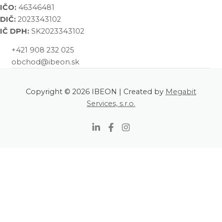
IČO:
46346481
DIČ:
2023343102
IČ DPH:
SK2023343102
+421 908 232 025
obchod@ibeon.sk
Copyright © 2026 IBEON | Created by
Megabit
Services, s.r.o.