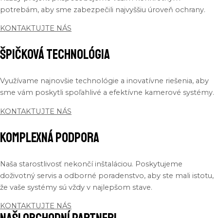
potrebám
, aby
sme
zabezpečili
najvyššiu
úroveň
ochrany
.
KONTAKTUJTE NÁS
Špičková Technológia
Využívame
najnovšie
technológie
a
inovatívne
riešenia
, aby
sme
vám
poskytli
spoľahlivé
a
efektívne
kamerové
systémy
.
KONTAKTUJTE NÁS
Komplexná Podpora
Naša
starostlivosť
nekončí
inštaláciou
.
Poskytujeme
doživotný
servis
a
odborné
poradenstvo
, aby
ste
mali
istotu
,
že
vaše
systémy
sú
vždy
v
najlepšom
stave.
KONTAKTUJTE NÁS